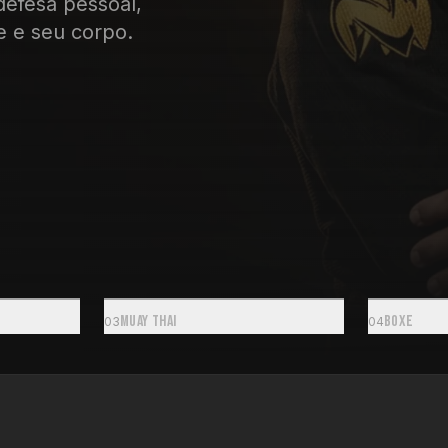
defesa pessoal,
e e seu corpo.
Muay Thai
Boxe
0
3
0
4