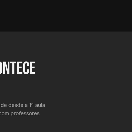
ontece
de desde a 1ª aula
 com professores