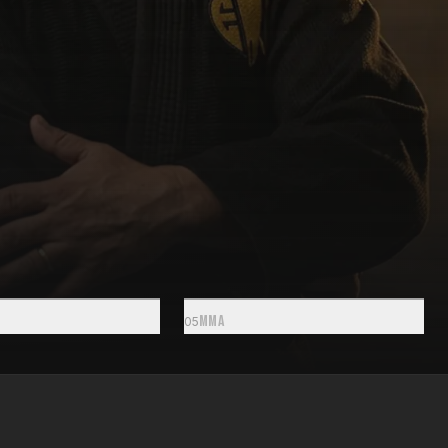
MMA
0
5