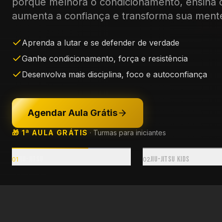
porque melhora o condicionamento, ensina 
aumenta a confiança e transforma sua ment
Aprenda a lutar e se defender de verdade
Ganhe condicionamento, força e resistência
Desenvolva mais disciplina, foco e autoconfiança
Agendar Aula Grátis
🎁 1ª AULA GRÁTIS
·
Turmas para iniciantes
Jiu-Jitsu
Jiu-Jitsu Kids
0
1
0
2