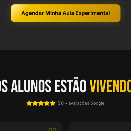
Agendar Minha Aula Experimental
os alunos estão
vivend
5.0 • avaliações Google