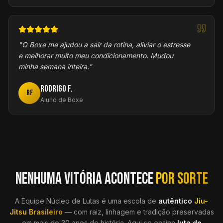
"
O Boxe me ajudou a sair da rotina, aliviar o estresse
e melhorar muito meu condicionamento. Mudou
minha semana inteira.
"
Rodrigo F.
RF
Aluno de Boxe
NENHUMA VITÓRIA ACONTECE
POR SORTE
A Equipe Núcleo de Lutas é uma escola de
autêntico
Jiu-
Jitsu Brasileiro
— com raiz, linhagem e tradição preservadas
em mais de 30 anos de história. Aqui se ensina
luta de